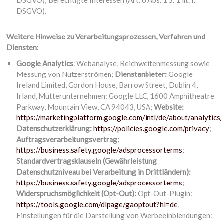
DSGVO); Berechtigte Interessen (Art. 6 Abs. 1 S. 1 lit. f.
DSGVO).
Weitere Hinweise zu Verarbeitungsprozessen, Verfahren und
Diensten:
Google Analytics:
Webanalyse, Reichweitenmessung sowie
Messung von Nutzerströmen;
Dienstanbieter:
Google
Ireland Limited, Gordon House, Barrow Street, Dublin 4,
Irland, Mutterunternehmen: Google LLC, 1600 Amphitheatre
Parkway, Mountain View, CA 94043, USA;
Website:
https://marketingplatform.google.com/intl/de/about/analytics
Datenschutzerklärung:
https://policies.google.com/privacy
;
Auftragsverarbeitungsvertrag:
https://business.safety.google/adsprocessorterms
;
Standardvertragsklauseln (Gewährleistung
Datenschutzniveau bei Verarbeitung in Drittländern):
https://business.safety.google/adsprocessorterms
;
Widerspruchsmöglichkeit (Opt-Out):
Opt-Out-Plugin:
https://tools.google.com/dlpage/gaoptout?hl=de
,
Einstellungen für die Darstellung von Werbeeinblendungen: