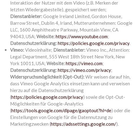
Interaktion der Nutzer mit dem Video (z.B. Merken der
letzten Wiedergabestelle), gespeichert werden;
Dienstanbieter:
Google Ireland Limited, Gordon House,
Barrow Street, Dublin 4, Irland, Mutterunternehmen: Google
LLC, 1600 Amphitheatre Parkway, Mountain View, CA
94043, USA;
Website:
https://www.youtube.com
;
Datenschutzerklärung:
https://policies.google.com/privacy
.
Vimeo:
Videoinhalte;
Dienstanbieter:
Vimeo Inc., Attention:
Legal Department, 555 West 18th Street New York, New
York 10011, USA;
Website:
https://vimeo.com
;
Datenschutzerklärung:
https://vimeo.com/privacy
;
Widerspruchsmöglichkeit (Opt-Out):
Wir weisen darauf hin,
dass Vimeo Google Analytics einsetzen kann und verweisen
hierzu auf die Datenschutzerklärung
(
https://policies.google.com/privacy
) sowie die Opt-Out-
Möglichkeiten für Google-Analytics
(
https://tools.google.com/dlpage/gaoptout?hl=de
) oder die
Einstellungen von Google für die Datennutzung zu
Marketingzwecken (
https://adssettings.google.com/
).